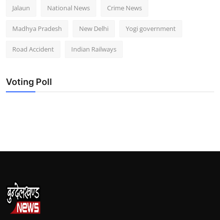
Jalaun
National News
Crime News
Madhya Pradesh
New Delhi
Yogi government
Road Accident
Indian Railways
Voting Poll