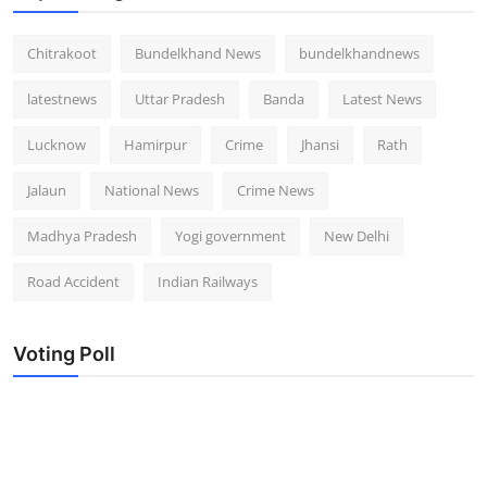
Chitrakoot
Bundelkhand News
bundelkhandnews
latestnews
Uttar Pradesh
Banda
Latest News
Lucknow
Hamirpur
Crime
Jhansi
Rath
Jalaun
National News
Crime News
Madhya Pradesh
Yogi government
New Delhi
Road Accident
Indian Railways
Voting Poll