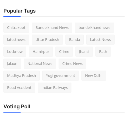
Popular Tags
Chitrakoot
Bundelkhand News
bundelkhandnews
latestnews
Uttar Pradesh
Banda
Latest News
Lucknow
Hamirpur
Crime
Jhansi
Rath
Jalaun
National News
Crime News
Madhya Pradesh
Yogi government
New Delhi
Road Accident
Indian Railways
Voting Poll