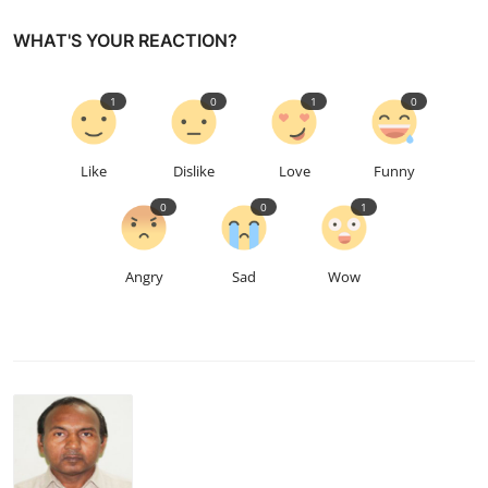
WHAT'S YOUR REACTION?
1
0
1
0
Like
Dislike
Love
Funny
0
0
1
Angry
Sad
Wow