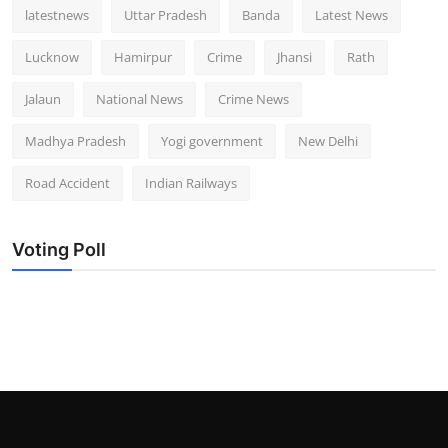
latestnews
Uttar Pradesh
Banda
Latest News
Lucknow
Hamirpur
Crime
Jhansi
Rath
Jalaun
National News
Crime News
Madhya Pradesh
Yogi government
New Delhi
Road Accident
Indian Railways
Voting Poll