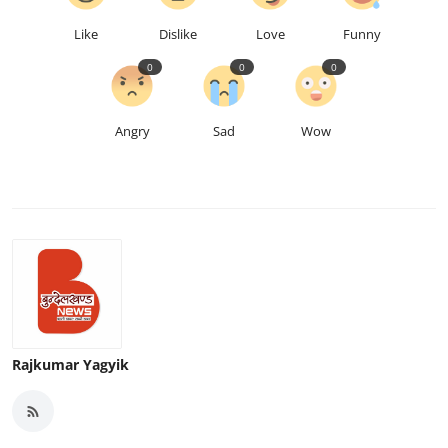
Like
Dislike
Love
Funny
0
0
0
Angry
Sad
Wow
Rajkumar Yagyik