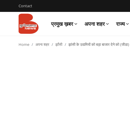
Contact
प्रमुख ख़बर
अपना शहर
राज्य
Login
Register
Home
अपना शहर
झाँसी
झांसी के उद्यमियों को बड़ा बाजार देने को (जी
Contact
प्रमुख ख़बर
अपना शहर
राज्य
बुन्देलखण्ड
वीडियो