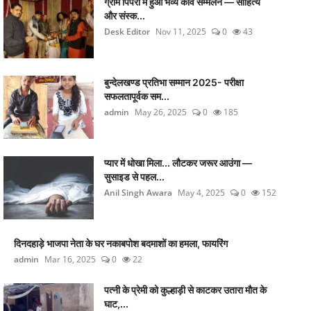
ग्राम पिपरी में हुआ भव्य कवि सम्मेलन — साहित्य
और संस्क...
Desk Editor
Nov 11, 2025
0
43
बुन्देलखण्ड प्रतिभा सम्मान 2025- परीक्षा
सफलतापूर्वक सम...
admin
May 26, 2025
0
185
प्यार में धोखा मिला... लौटकर जरूर आउंगा —
सुसाइड से पहल...
Anil Singh Awara
May 4, 2025
0
152
दिनदहाड़े भाजपा नेता के घर नकाबपोश बदमाशों का हमला, फायरिंग
admin
Mar 16, 2025
0
22
पत्नी के प्रेमी को कुल्हाड़ी से काटकर उतारा मौत के
घाट,...