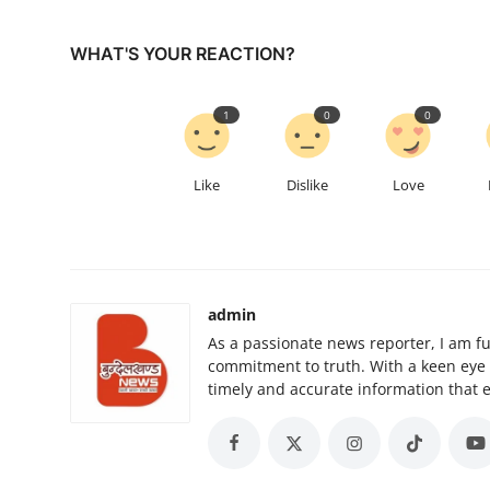
WHAT'S YOUR REACTION?
1
0
0
Like
Dislike
Love
admin
As a passionate news reporter, I am f
commitment to truth. With a keen eye for
timely and accurate information that