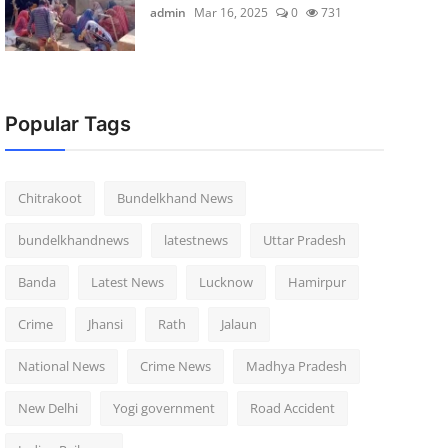
admin
Mar 16, 2025
0
731
Popular Tags
Chitrakoot
Bundelkhand News
bundelkhandnews
latestnews
Uttar Pradesh
Banda
Latest News
Lucknow
Hamirpur
Crime
Jhansi
Rath
Jalaun
National News
Crime News
Madhya Pradesh
New Delhi
Yogi government
Road Accident