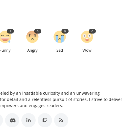
1
0
0
0
Funny
Angry
Sad
Wow
ueled by an insatiable curiosity and an unwavering
 detail and a relentless pursuit of stories, I strive to deliver
 empowers and engages readers.