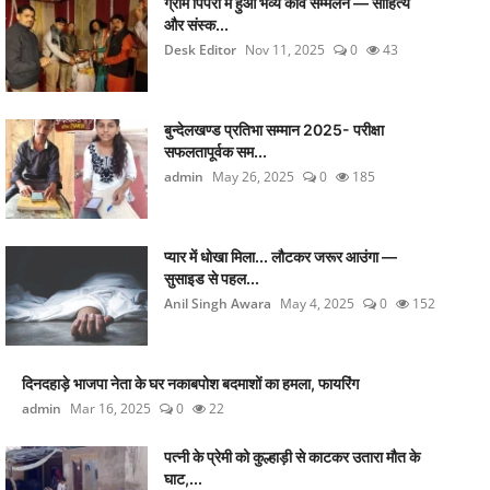
ग्राम पिपरी में हुआ भव्य कवि सम्मेलन — साहित्य
और संस्क...
Desk Editor
Nov 11, 2025
0
43
बुन्देलखण्ड प्रतिभा सम्मान 2025- परीक्षा
सफलतापूर्वक सम...
admin
May 26, 2025
0
185
प्यार में धोखा मिला... लौटकर जरूर आउंगा —
सुसाइड से पहल...
Anil Singh Awara
May 4, 2025
0
152
दिनदहाड़े भाजपा नेता के घर नकाबपोश बदमाशों का हमला, फायरिंग
admin
Mar 16, 2025
0
22
पत्नी के प्रेमी को कुल्हाड़ी से काटकर उतारा मौत के
घाट,...