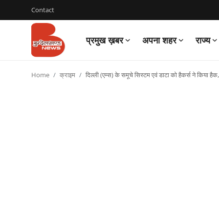
Contact
प्रमुख ख़बर
अपना शहर
राज्य
Login
Register
Home
क्राइम
दिल्ली (एम्स) के समूचे सिस्टम एवं डाटा को हैकर्स ने किया है
Contact
प्रमुख ख़बर
अपना शहर
राज्य
बुन्देलखण्ड
वीडियो