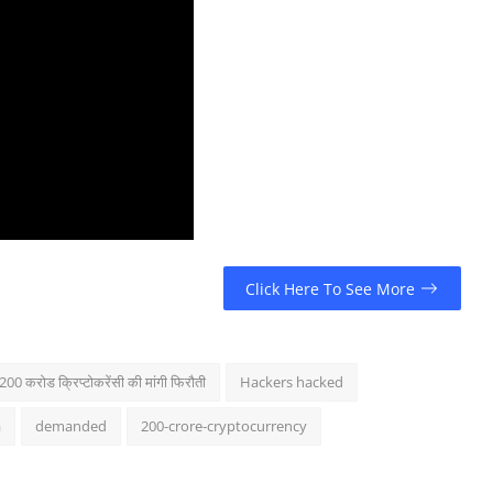
Click Here To See More
200 करोड क्रिप्टोकरेंसी की मांगी फिरौती
Hackers hacked
a
demanded
200-crore-cryptocurrency