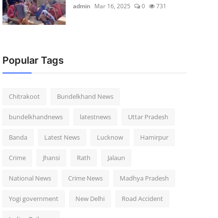
admin
Mar 16, 2025
0
731
Popular Tags
Chitrakoot
Bundelkhand News
bundelkhandnews
latestnews
Uttar Pradesh
Banda
Latest News
Lucknow
Hamirpur
Crime
Jhansi
Rath
Jalaun
National News
Crime News
Madhya Pradesh
Yogi government
New Delhi
Road Accident