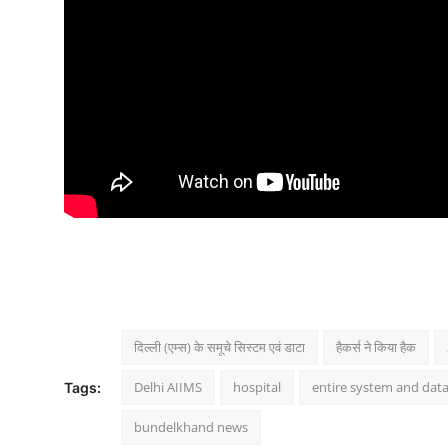
दिल्ली (एम्स) के समूचे सिस्टम एवं डाटा
हैकर्स ने किया हैक
Delhi AIIMS
hospital
entire system and dat
Tags:
bundelkhand news