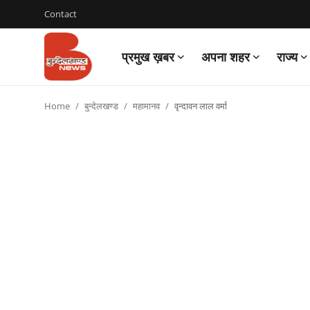
Contact
प्रमुख ख़बर
अपना शहर
राज्य
Login
Register
Home
बुन्देलखण्ड
महामानव
वृन्दावन लाल वर्मा
Contact
प्रमुख ख़बर
अपना शहर
राज्य
बुन्देलखण्ड
वीडियो