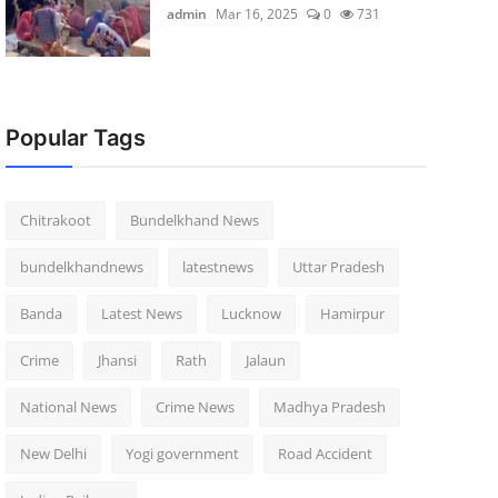
admin
Mar 16, 2025
0
731
Popular Tags
Chitrakoot
Bundelkhand News
bundelkhandnews
latestnews
Uttar Pradesh
Banda
Latest News
Lucknow
Hamirpur
Crime
Jhansi
Rath
Jalaun
National News
Crime News
Madhya Pradesh
New Delhi
Yogi government
Road Accident