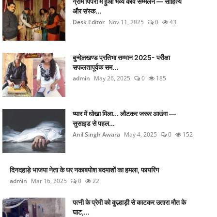
ग्राम पिपरी में हुआ भव्य कवि सम्मेलन — साहित्य
और संस्क...
Desk Editor
Nov 11, 2025
0
43
बुन्देलखण्ड प्रतिभा सम्मान 2025- परीक्षा
सफलतापूर्वक सम...
admin
May 26, 2025
0
185
प्यार में धोखा मिला... लौटकर जरूर आउंगा —
सुसाइड से पहल...
Anil Singh Awara
May 4, 2025
0
152
दिनदहाड़े भाजपा नेता के घर नकाबपोश बदमाशों का हमला, फायरिंग
admin
Mar 16, 2025
0
22
पत्नी के प्रेमी को कुल्हाड़ी से काटकर उतारा मौत के
घाट,...